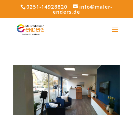
0251-14928820
info@maler-
enders.de