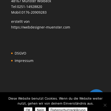
48167 Münster Wolbeck
Tel:0251-14928820
Mobil:0176-20909283
erstellt von
https://webdesigner-muenster.com
DSGVO
Impressum
Diese Website benutzt Cookies. Wenn du die Website weiter
nutzt, gehen wir von deinem Einverständnis aus.
OK
Nein
Datenschutzerklärung
Design by www.webdesigner-muenster.com