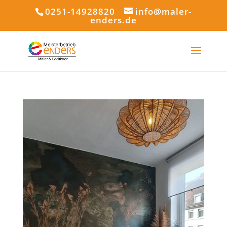
0251-14928820
info@maler-
enders.de