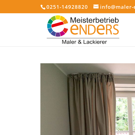
0251-14928820
info@maler-