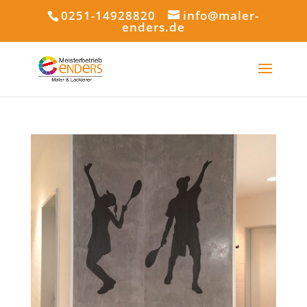
0251-14928820
info@maler-
enders.de